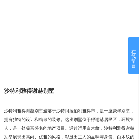
在
线
留
言
沙特利雅得谢赫别墅
沙特利雅得谢赫别墅坐落于沙特阿拉伯利雅得市，是一座豪华别墅，
拥有独特的设计和精致的装修。这座别墅位于得谢赫居民区，环境宜
人，是一处极富盛名的地产项目。通过运用白木纹，沙特利雅得谢赫
别墅展现出高尚、优雅的风格，彰显出主人的品味与身份。白木纹的