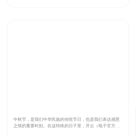
中秋节，是我们中华民族的传统节日，也是我们表达感恩
之情的重要时刻。在这特殊的日子里，开云（电子官方网
站）KAIYUN 石业想要和全体家人分享这份关怀和温暖。