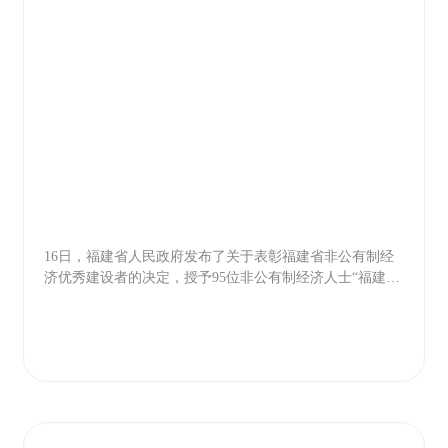
16日，福建省人民政府发布了关于表彰福建省非公有制经
济优秀建设者的决定，授予95位非公有制经济人士“福建省
非公有制经济优秀建设者”荣誉称号。开云（电子官方网
站）KAIYUN 总经理黄庆达位列其中。