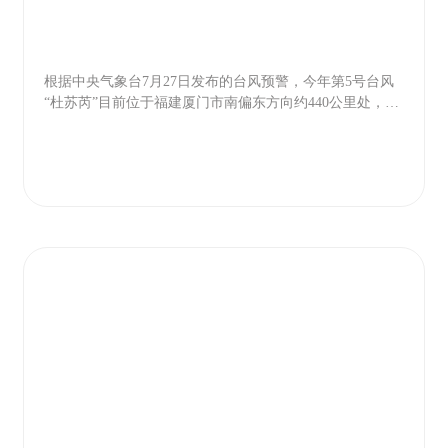
根据中央气象台7月27日发布的台风预警，今年第5号台风
“杜苏芮”目前位于福建厦门市南偏东方向约440公里处，为
强台风级别。预计台风将向北偏西方向移动，速度约为每
小时10-15公里，强度将有所增强。预计28日早晨到上午，
台风将在福建福清到广东惠来一带沿海登陆，最有可能在
福建晋江到闽粤交界沿海登陆，强度可能为强台风级别或
超强台风级别，最大风速可达45-52米/秒，即14-16级。