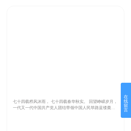
在
线
七十四载栉风沐雨， 七十四载春华秋实。 回望峥嵘岁月，
留
一代又一代中国共产党人团结带领中国人民筚路蓝缕奠基
言
立业，书写下震古烁今的壮丽诗篇，创造出彪炳史册的人
间奇迹，中华民族迎来了从站起来、富起来到强起来的伟
大飞跃。