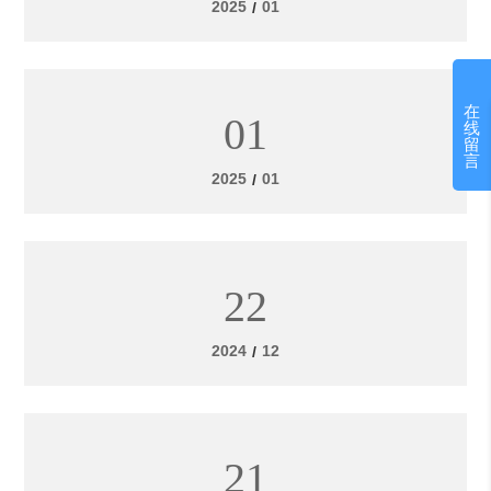
2025
01
/
在
01
线
留
言
2025
01
/
22
2024
12
/
21