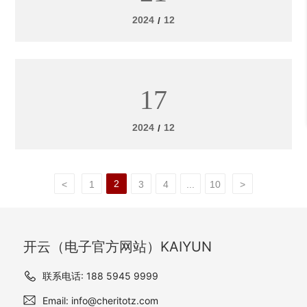
2024
12
/
17
2024
12
/
2
<
1
3
4
...
10
>
开云（电子官方网站）KAIYUN
联系电话: 188 5945 9999
Email: info@cheritotz.com