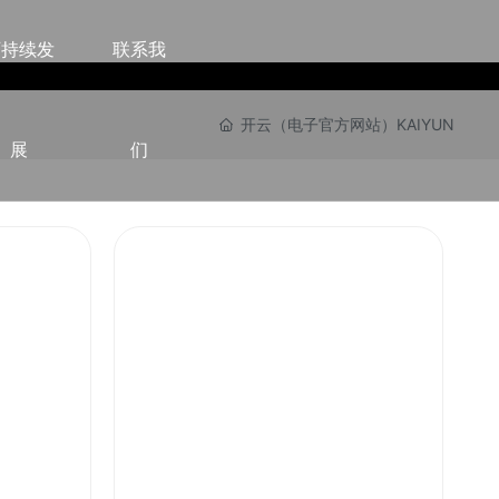
可持续发
联系我
开云（电子官方网站）KAIYUN
展
们