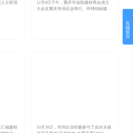
层人士联谊
12月8日下午，重庆市渝联建材商会成立
大会在重庆华润石业举行。环球锦标建材
交易市场有限公司董事长吴昭宅当选会
长。
在
线
留
言
长汇福建校
10月30日，华润企业积极参与了由水头镇