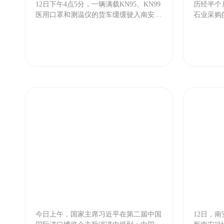
12日下午4点5分，一辆满载KN95、KN99
历经半个月的爱
医用口罩和测温仪的货车缓缓驶入南安市
石业采购的 16000个土耳其产（
政府大院。这批物资由华润石业从海外筹
口医用N95、N
集， 包括1.6万个口罩，40个测温仪。 在
安全送达南安， 并移
举国共同抗疫的形势下， 华润石业利用
部。
自家业务资源优势， 历经重重困难， 为
南安、泉州筹集医疗物资的 爱心事迹，
得到了南安、泉州两地官方媒体的相继报
道。
今日上午，国家主席习近平在第二届中国
12日，