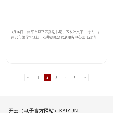
3月16日，南平市延平区委副书记、区长叶文平一行人，在
南安市领导陈江虹、石井镇经济发展服务中心主任吕清淮
的陪同下，赴开云（电子官方网站）KAIYUN 石业总部参
观考察。
2
<
1
3
4
5
>
开云（电子官方网站）KAIYUN