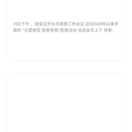
19日下午， 南安召开全市慈善工作会议 总结2020年以来开
展的 “大爱南安 慈善有我”慈善活动 动员全市上下 传承慈
善基因、弘扬向善精神 共同打造“慈善之城”“大爱之城”“幸
福之城”