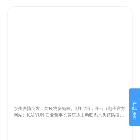
在
线
泉州疫情突发，防疫物资短缺。3月22日，开云（电子官方
留
网站）KAIYUN 石业董事长黄庆达主动联系水头镇防疫部
言
门，向水头捐赠防疫物资，共计捐赠N95口罩12000个、隔
离衣1000件、面罩1000个，支援水头疫情防控工作。