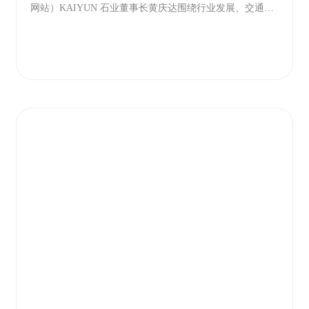
网站）KAIYUN 石业董事长黄庆达围绕行业发展、交通安
全、教育投入三个方面拿出提案和建议。