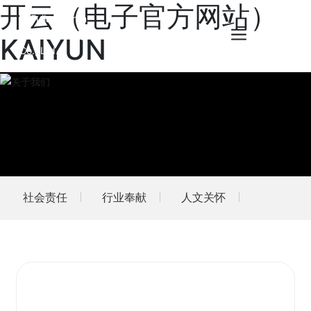
开云（电子官方网站）
KAIYUN
社会责任
行业奉献
人文关怀