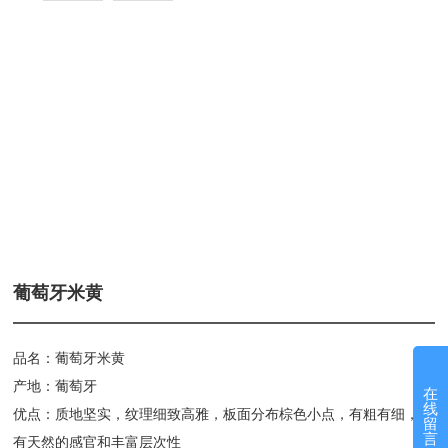
葡萄牙米黄
品名：葡萄牙米黄
产地：葡萄牙
在
线
优点：质地坚实，纹理细致高雅，板面分布棕色小点，有粗有细，具
留
言
有天然的感官和丰富层次性