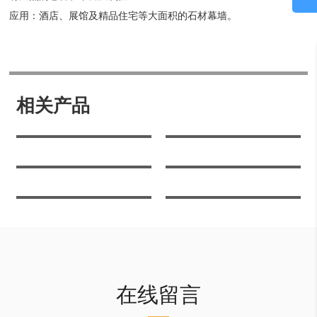
应用：酒店、展馆及精品住宅等大面积的石材幕墙。
相关产品
沙漠风
米兰摩卡
奥斯汀米黄
白沙米黄
葡萄牙米黄
木化石
在线留言