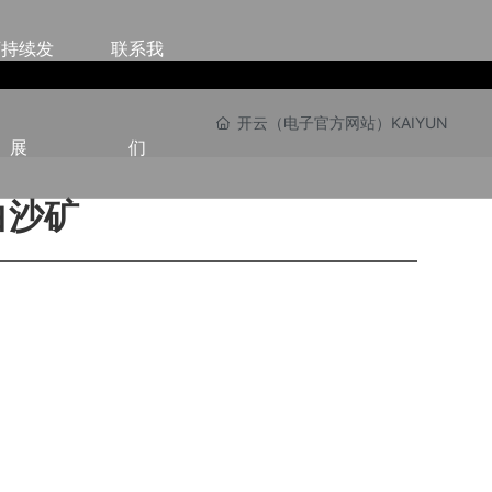
可持续发
联系我
开云（电子官方网站）KAIYUN
展
们
白沙矿