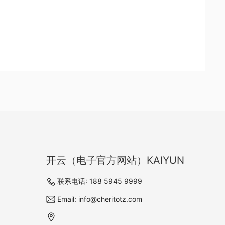
开云（电子官方网站）KAIYUN
联系电话: 188 5945 9999
Email: info@cheritotz.com