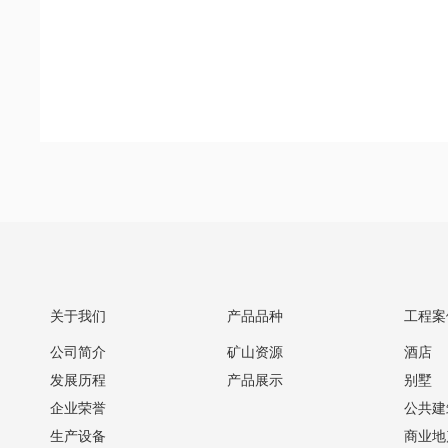
关于我们
产品品种
工程案
公司简介
矿山资源
酒店
发展历程
产品展示
别墅
企业荣誉
公共建
生产设备
商业地