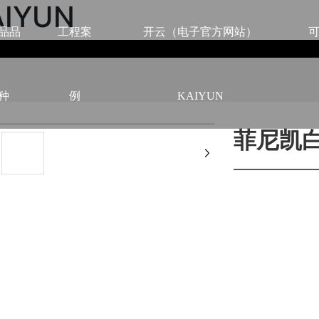
IYUN
品品
工程案
开云（电子官方网站）
种
例
KAIYUN
+
菲尼凯