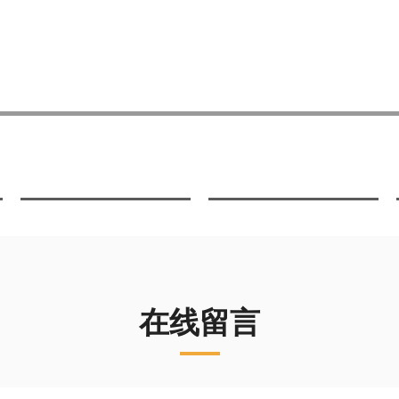
奥斯汀米黄
白沙米黄
在线留言