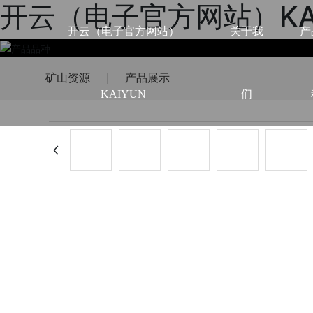
开云（电子官方网站）KA
开云（电子官方网站）
关于我
产
矿山资源
产品展示
KAIYUN
们